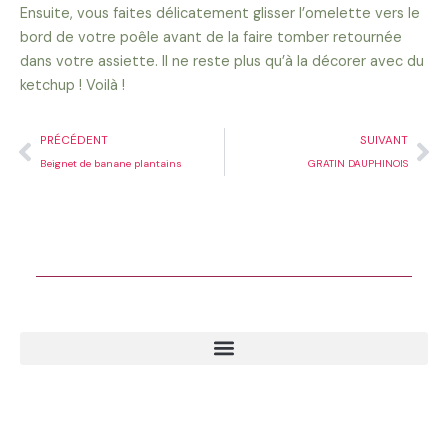
Ensuite, vous faites délicatement glisser l’omelette vers le
bord de votre poêle avant de la faire tomber retournée
dans votre assiette. Il ne reste plus qu’à la décorer avec du
ketchup ! Voilà !
Précédent
Su
PRÉCÉDENT
SUIVANT
Beignet de banane plantains
GRATIN DAUPHINOIS