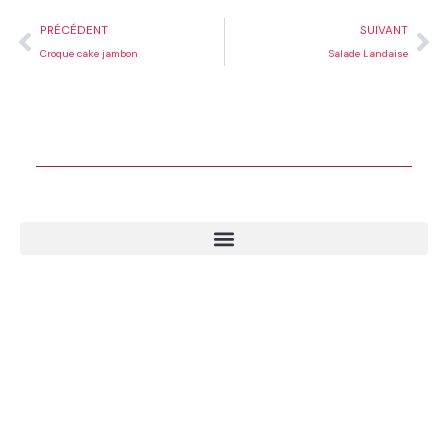
Précédent
Su
PRÉCÉDENT
SUIVANT
Croque cake jambon
Salade Landaise