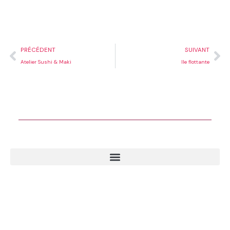
Précédent
Su
PRÉCÉDENT
SUIVANT
Atelier Sushi & Maki
Ile flottante